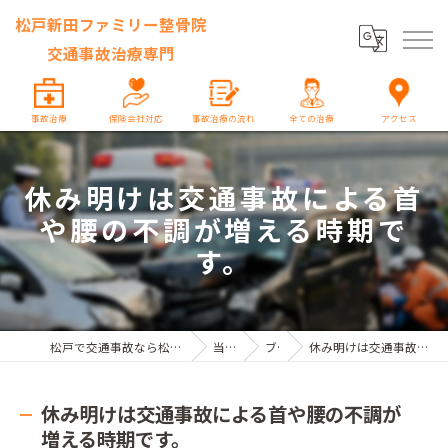
松戸新田ファミリー整骨院
交通事故治療専門
事故治療
保険会社対応
事故治療の流れ
全ての治療
アクセス
休み明けは交通事故による首
や腰の不調が増える時期で
す。
松戸で交通事故なら松戸新田ファミリー整骨院 交通事故治療専門
当院の特徴
ブログ
休み明けは交通事故による首や腰の不調が増える時期です。
休み明けは交通事故による首や腰の不調が
増える時期です。