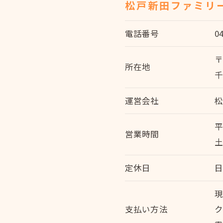
松戸新田ファミリ
電話番号
0
〒
所在地
千
運営会社
平
営業時間
土
定休日
支払い方法