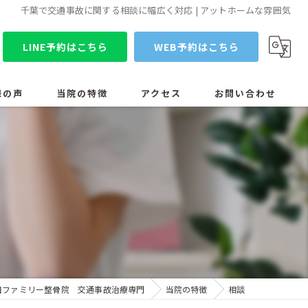
千葉で交通事故に関する相談に幅広く対応 | アットホームな雰囲気
LINE予約はこちら
WEB予約はこちら
様の声
当院の特徴
アクセス
お問い合わせ
コンセプト
漫画特集
スタッフ紹介
当院の設備医療機器
ブログ
田ファミリー整骨院 交通事故治療専門
当院の特徴
相談