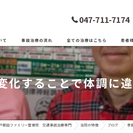
047-711-7174
いて
事故治療の流れ
全ての治療はこちら
患者
変化することで体調に違和
戸新田ファミリー整骨院 交通事故治療専門
当院の特徴
ブログ
季