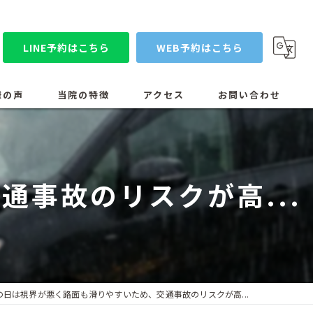
LINE予約はこちら
WEB予約はこちら
様の声
当院の特徴
アクセス
お問い合わせ
コンセプト
漫画特集
スタッフ紹介
事故のリスクが高...
当院の設備医療機器
ブログ
の日は視界が悪く路面も滑りやすいため、交通事故のリスクが高...