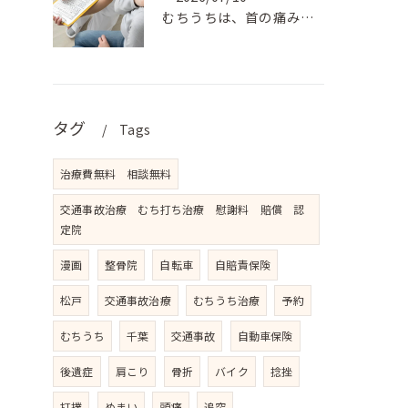
むちうちは、首の痛みだけでなく、肩こり、背中の張り、手のしび...
タグ
Tags
治療費無料 相談無料
交通事故治療 むち打ち治療 慰謝料 賠償 認
定院
漫画
整骨院
自転車
自賠責保険
松戸
交通事故治療
むちうち治療
予約
むちうち
千葉
交通事故
自動車保険
後遺症
肩こり
骨折
バイク
捻挫
打撲
めまい
頭痛
追突