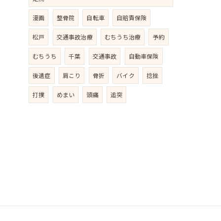
漫画
整骨院
自転車
自賠責保険
松戸
交通事故治療
むちうち治療
予約
むちうち
千葉
交通事故
自動車保険
後遺症
肩こり
骨折
バイク
捻挫
打撲
めまい
頭痛
追突