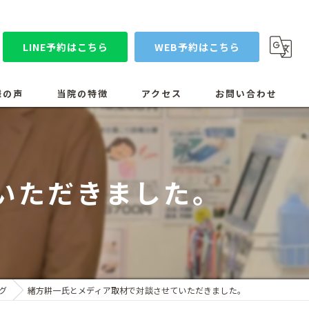
LINE予約はこちら
WEB予約はこちら
様の声
当院の特徴
アクセス
お問い合わせ
コンセプト
漫画特集
スタッフ紹介
いただきました。
当院の設備医療機器
ブログ
グ
緒方耕一氏とメディア取材で対談させていただきました。