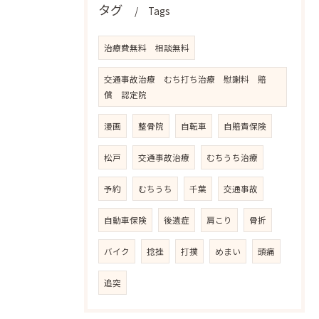
タグ
Tags
治療費無料 相談無料
交通事故治療 むち打ち治療 慰謝料 賠
償 認定院
漫画
整骨院
自転車
自賠責保険
松戸
交通事故治療
むちうち治療
予約
むちうち
千葉
交通事故
自動車保険
後遺症
肩こり
骨折
バイク
捻挫
打撲
めまい
頭痛
追突