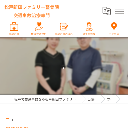
松戸新田ファミリー整骨院
交通事故治療専門
事故治療
保険会社対応
事故治療の流れ
全ての治療
アクセス
.
松戸で交通事故なら松戸新田ファミリー整骨院 交通事故治療専門
当院の特徴
ブログ
.
.