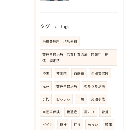
タグ
Tags
治療費無料 相談無料
交通事故治療 むち打ち治療 慰謝料 賠
償 認定院
漫画
整骨院
自転車
自賠責保険
松戸
交通事故治療
むちうち治療
予約
むちうち
千葉
交通事故
自動車保険
後遺症
肩こり
骨折
バイク
捻挫
打撲
めまい
頭痛