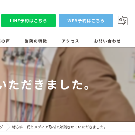
LINE予約はこちら
WEB予約はこちら
様の声
当院の特徴
アクセス
お問い合わせ
コンセプト
漫画特集
スタッフ紹介
いただきました。
当院の設備医療機器
ブログ
グ
緒方耕一氏とメディア取材で対談させていただきました。