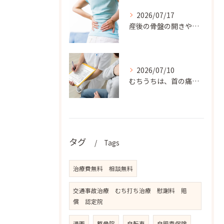
2026/07/17
産後の骨盤の開きや腰の痛みでお悩みのママさんには、松戸新田フ...
2026/07/10
むちうちは、首の痛みだけでなく、肩こり、背中の張り、手のしび...
タグ
Tags
治療費無料 相談無料
交通事故治療 むち打ち治療 慰謝料 賠
償 認定院
漫画
整骨院
自転車
自賠責保険